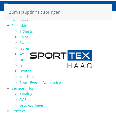
Zum Hauptinhalt springen
Home
Über Uns
Produkte
T-Shirts
Polos
Sweats
Jacken
Workwear
Hemden / Blusen
Funktions-Shirts/Sports
Frottee
Taschen
Sport-Events Accessoires
Service-Infos
Katalog
AGB
Druckvorlagen
Kontakt