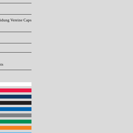
eidung
Vereine
Caps
ts