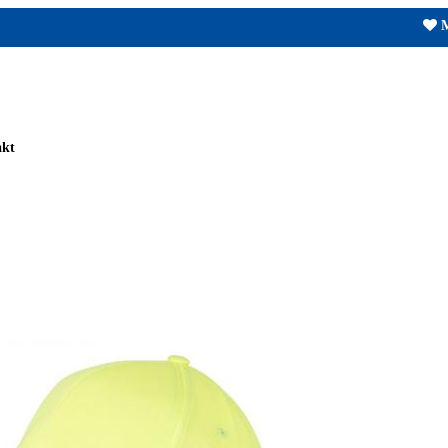
M
akt