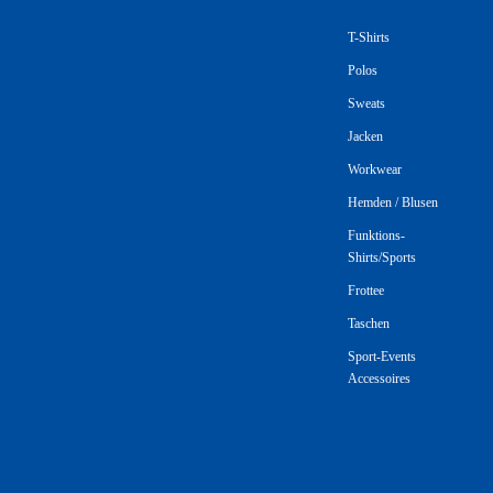
T-Shirts
Polos
Sweats
Jacken
Workwear
Hemden / Blusen
Funktions-
Shirts/Sports
Frottee
Taschen
Sport-Events
Accessoires