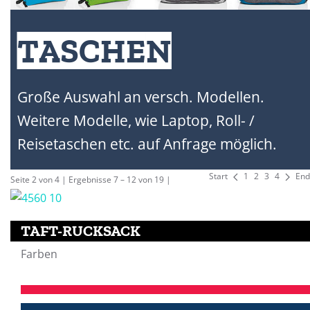
TASCHEN
Große Auswahl an versch. Modellen.
Weitere Modelle, wie Laptop, Roll- /
Reisetaschen etc. auf Anfrage möglich.
Start
1
2
3
4
End
Seite 2 von 4 | Ergebnisse 7 – 12 von 19 |
TAFT-RUCKSACK
Farben