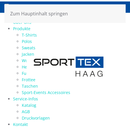
Zum Hauptinhalt springen
Home
Über Uns
Produkte
T-Shirts
Polos
Sweats
Jacken
Workwear
Hemden / Blusen
Funktions-Shirts/Sports
Frottee
Taschen
Sport-Events Accessoires
Service-Infos
Katalog
AGB
Druckvorlagen
Kontakt