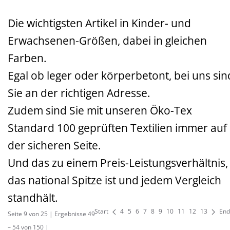
Die wichtigsten Artikel in Kinder- und
Erwachsenen-Größen, dabei in gleichen
Farben.
Egal ob leger oder körperbetont, bei uns sin
Sie an der richtigen Adresse.
Zudem sind Sie mit unseren Öko-Tex
Standard 100 geprüften Textilien immer auf
der sicheren Seite.
Und das zu einem Preis-Leistungsverhältnis,
das national Spitze ist und jedem Vergleich
standhält.
Start
4
5
6
7
8
9
10
11
12
13
End
Seite 9 von 25 | Ergebnisse 49
– 54 von 150 |