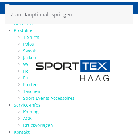
Zum Hauptinhalt springen
Home
Über Uns
Produkte
T-Shirts
Polos
Sweats
Jacken
Workwear
Hemden / Blusen
Funktions-Shirts/Sports
Frottee
Taschen
Sport-Events Accessoires
Service-Infos
Katalog
AGB
Druckvorlagen
Kontakt