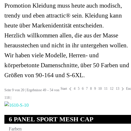
Promotion Kleidung muss heute auch modisch,
trendy und eben attractic® sein. Kleidung kann
heute über Markenidentität entscheiden.
Herzlich willkommen allen, die aus der Masse
herausstechen und nicht in ihr untergehen wollen.
Wir haben viele Modelle, Herren- und
körperbetonte Damenschnitte, über 50 Farben und
Größen von 90-164 und S-6XL.
Start
4
5
6
7
8
9
10
11
12
13
En
Seite 9 von 20 | Ergebnisse 49 – 54 von
118 |
6 PANEL SPORT MESH CAP
Farben